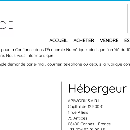
ACCUEIL
ACHETER
VENDRE
ES
i pour la Confiance dans l'Économie Numérique, ainsi que l’arrêté du 1
̀re. Nous vous informons que :
imple demande par e-mail, courrier, téléphone ou depuis la rubrique con
Hébergeur
APIWORK S.A.R.L.
Capital de 12.500 €
1 rue Allieis
75 Antibes
06400 Cannes - France
+33 (0)4 92 91 90 63