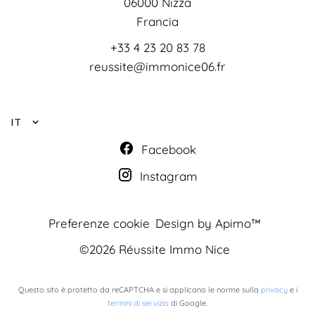
06000
Nizza
Francia
+33 4 23 20 83 78
reussite@immonice06.fr
IT
Facebook
Instagram
Preferenze cookie
Design by
Apimo™
©2026 Réussite Immo Nice
Questo sito è protetto da reCAPTCHA e si applicano le norme sulla
privacy
e i
termini di servizio
di Google.