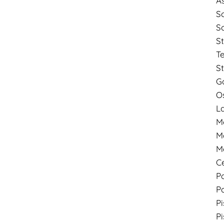
As
S
S
St
T
S
Go
O
L
M
M
M
C
P
P
Pi
Pi