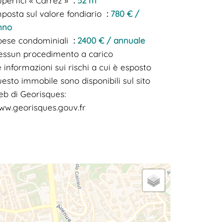
perfici « Carrez »
52 m²
mposta sul valore fondiario
780 € /
nno
pese condominiali
2400 € / annuale
essun procedimento a carico
 informazioni sui rischi a cui è esposto
esto immobile sono disponibili sul sito
eb di Georisques:
ww.georisques.gouv.fr