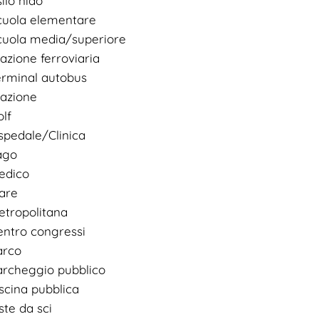
ilo nido
cuola elementare
cuola media/superiore
azione ferroviaria
erminal autobus
tazione
lf
spedale/Clinica
ago
edico
are
etropolitana
entro congressi
arco
archeggio pubblico
scina pubblica
ste da sci