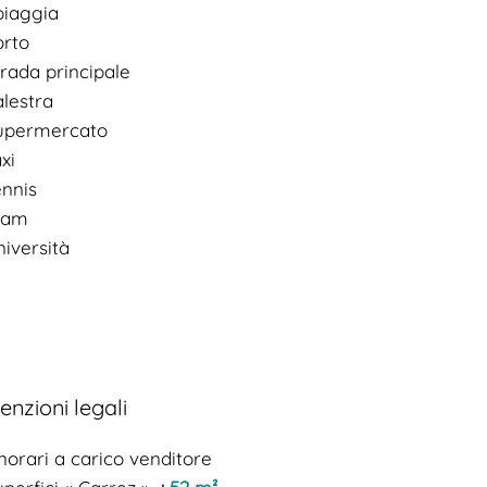
piaggia
orto
rada principale
alestra
upermercato
xi
ennis
ram
iversità
enzioni legali
norari a carico venditore