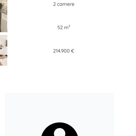
2 camere
52 m²
214.900 €