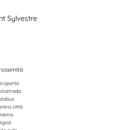
t Sylvestre
rossimità
eroporto
utostrada
utobus
ntro città
inema
egozi