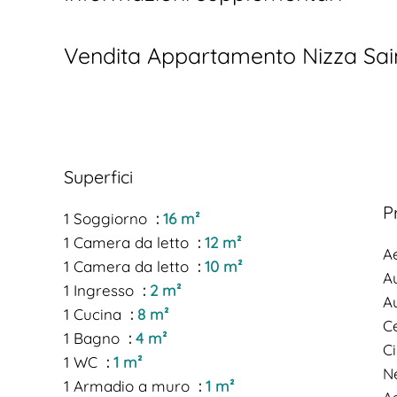
Vendita Appartamento Nizza Sain
Superfici
P
1 Soggiorno
16 m²
1 Camera da letto
12 m²
A
1 Camera da letto
10 m²
A
1 Ingresso
2 m²
A
1 Cucina
8 m²
Ce
1 Bagno
4 m²
C
1 WC
1 m²
N
1 Armadio a muro
1 m²