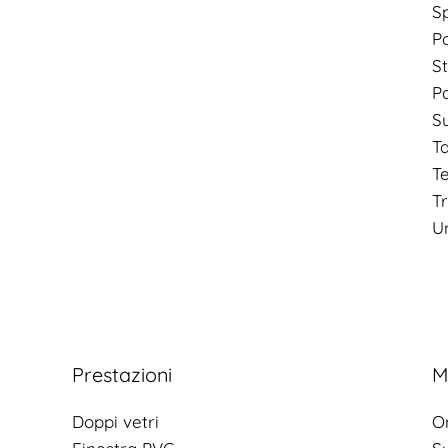
S
P
St
P
S
Ta
T
T
Un
Prestazioni
M
Doppi vetri
O