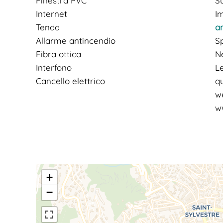
Finestra PVC
Su
Internet
I
Tenda
a
Allarme antincendio
S
Fibra ottica
N
Interfono
Le
Cancello elettrico
qu
w
w
+
−