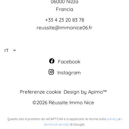
06000
Nizza
Francia
+33 4 23 20 83 78
reussite@immonice06.fr
IT
Facebook
Instagram
Preferenze cookie
Design by
Apimo™
©2026 Réussite Immo Nice
Questo sito è protetto da reCAPTCHA e si applicano le norme sulla
privacy
e i
termini di servizio
di Google.