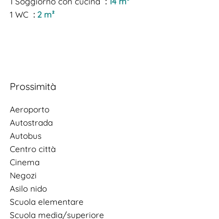
1 Soggiorno con cucina
14 m²
1 WC
2 m²
Prossimità
Aeroporto
Autostrada
Autobus
Centro città
Cinema
Negozi
Asilo nido
Scuola elementare
Scuola media/superiore