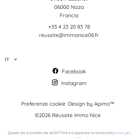
06000
Nizza
Francia
+33 4 23 20 83 78
reussite@immonice06.fr
IT
Facebook
Instagram
Preferenze cookie
Design by
Apimo™
©2026 Réussite Immo Nice
Questo sito è protetto da reCAPTCHA e si applicano le norme sulla
privacy
e i