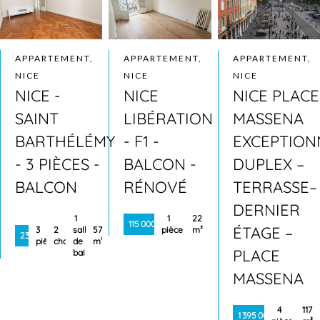
APPARTEMENT,
APPARTEMENT,
APPARTEMENT,
NICE
NICE
NICE
NICE -
NICE
NICE PLACE
SAINT
LIBÉRATION
MASSENA
BARTHÉLÉMY
- F1 -
EXCEPTION
- 3 PIÈCES -
BALCON -
DUPLEX –
BALCON
RÉNOVÉ
TERRASSE–
DERNIER
1
1
22
115 000 €
ÉTAGE –
3
2
salle
57
pièce
m²
235 000 €
pièces
chambres
de
m²
PLACE
bains
MASSENA
4
117
1 395 000 €