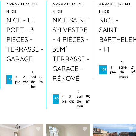
APPARTEMENT,
APPARTEMENT,
APPARTEMENT,
NICE
NICE
NICE
NICE - LE
NICE SAINT
NICE -
PORT - 3
SYLVESTRE
SAINT
PIECES -
- 4 PIÈCES -
BARTHELE
TERRASSE -
35M²
- F1
GARAGE
TERRASSE -
1
GARAGE -
1
salle
21
125 000 €
1
pièce
de
m²
RÉNOVÉ
3
2
salle
85
bains
475 000 €
pièces
chambres
de
m²
bains
2
4
3
salles
90
399 000 €
pièces
chambres
de
m²
bains