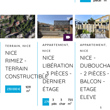
pièces
m²
APPARTEMENT,
APPARTEMENT,
TERRAIN, NICE
NICE
NICE
NICE
NICE
NICE -
RIMIEZ -
LIBÉRATION
DUBOUCHA
TERRAIN
- 3 PIÈCES -
- 2 PIÈCES -
CONSTRUCTIBLE
DERNIER
BALCON -
1031
ÉTAGE
ETAGE
230 000 €
m²
ELEVE
3
3
73.5
279 900 €
pièces
chambres
m²
1