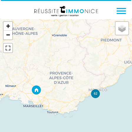
+
−
62